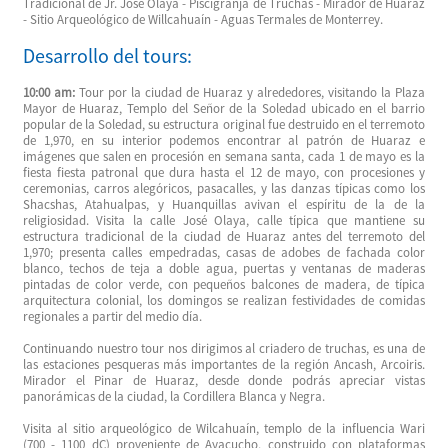
Tradicional de Jr. José Olaya - Piscigranja de Truchas - Mirador de Huaraz
- Sitio Arqueológico de Willcahuaín - Aguas Termales de Monterrey.
Desarrollo del tours:
10:00 am:
Tour por la ciudad de Huaraz y alrededores, visitando la Plaza
Mayor de Huaraz, Templo del Señor de la Soledad ubicado en el barrio
popular de la Soledad, su estructura original fue destruido en el terremoto
de 1,970, en su interior podemos encontrar al patrón de Huaraz e
imágenes que salen en procesión en semana santa, cada 1 de mayo es la
fiesta fiesta patronal que dura hasta el 12 de mayo, con procesiones y
ceremonias, carros alegóricos, pasacalles, y las danzas típicas como los
Shacshas, Atahualpas, y Huanquillas avivan el espíritu de la de la
religiosidad. Visita la calle José Olaya, calle típica que mantiene su
estructura tradicional de la ciudad de Huaraz antes del terremoto del
1,970; presenta calles empedradas, casas de adobes de fachada color
blanco, techos de teja a doble agua, puertas y ventanas de maderas
pintadas de color verde, con pequeños balcones de madera, de típica
arquitectura colonial, los domingos se realizan festividades de comidas
regionales a partir del medio día.
Continuando nuestro tour nos dirigimos al criadero de truchas, es una de
las estaciones pesqueras más importantes de la región Ancash, Arcoiris.
Mirador el Pinar de Huaraz, desde donde podrás apreciar vistas
panorámicas de la ciudad, la Cordillera Blanca y Negra.
Visita al sitio arqueológico de Wilcahuaín, templo de la influencia Wari
(700 - 1100 dC) proveniente de Ayacucho, construido con plataformas