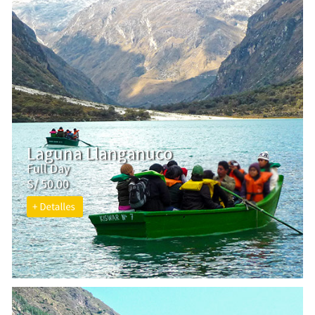
Laguna Llanganuco
Full Day
S/ 50.00