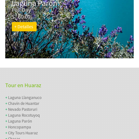
Laguna Parón
Full Day
S/ 60.00
Tour en Huaraz
+
Laguna Llanganuco
+
Chavín de Huantar
+
Nevado Pastoruri
+
Laguna Rocotuyoq
+
Laguna Parón
+
Honcopampa
+
City Tours Huaraz
+
Chacas