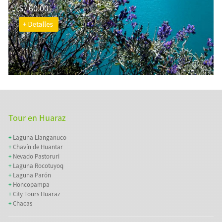
S/ 60.00
Tour en Huaraz
+
Laguna Llanganuco
+
Chavín de Huantar
+
Nevado Pastoruri
+
Laguna Rocotuyoq
+
Laguna Parón
+
Honcopampa
+
City Tours Huaraz
+
Chacas