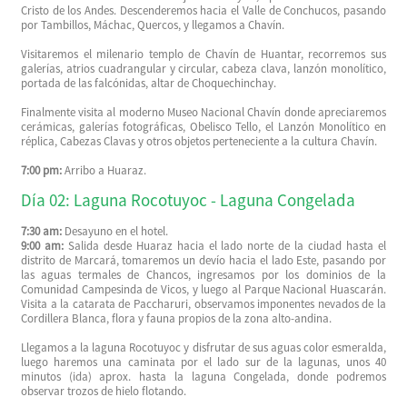
Cristo de los Andes. Descenderemos hacia el Valle de Conchucos, pasando
por Tambillos, Máchac, Quercos, y llegamos a Chavín.
Visitaremos el milenario templo de Chavín de Huantar, recorremos sus
galerías, atrios cuadrangular y circular, cabeza clava, lanzón monolítico,
portada de las falcónidas, altar de Choquechinchay.
Finalmente visita al moderno Museo Nacional Chavín donde apreciaremos
cerámicas, galerías fotográficas, Obelisco Tello, el Lanzón Monolítico en
réplica, Cabezas Clavas y otros objetos perteneciente a la cultura Chavín.
7:00 pm:
Arribo a Huaraz.
Día 02: Laguna Rocotuyoc - Laguna Congelada
7:30 am:
Desayuno en el hotel.
9:00 am:
Salida desde Huaraz hacia el lado norte de la ciudad hasta el
distrito de Marcará, tomaremos un devío hacia el lado Este, pasando por
las aguas termales de Chancos, ingresamos por los dominios de la
Comunidad Campesinda de Vicos, y luego al Parque Nacional Huascarán.
Visita a la catarata de Paccharuri, observamos imponentes nevados de la
Cordillera Blanca, flora y fauna propios de la zona alto-andina.
Llegamos a la laguna Rocotuyoc y disfrutar de sus aguas color esmeralda,
luego haremos una caminata por el lado sur de la lagunas, unos 40
minutos (ida) aprox. hasta la laguna Congelada, donde podremos
observar trozos de hielo flotando.