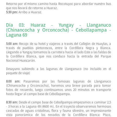
Retorno por el mismo camino hasta Rocotuyoc para abordar nuestro bus
que nos llevará de retorno a Huaraz.
5:30 pm:
Arribo a Huaraz.
Día 03: Huaraz - Yungay - Llanganuco
(Chinancocha y Orconcocha) - Cebollapampa -
Laguna 69
5:00 am:
Recojo de su hotel y viajeros a través del Callejón de Huaylas, a
través de pueblos pintorescos, entre la Cordillera Negra y Blanca.
Llegando a Yungay tomamos la carretera hacia el lado Este a las faldas de
la Cordillera Blanca, que nos conduce hacia la entrada del Parque
Nacional Huascarán.
Desayuno subiendo a las lagunas de Llanganuco (no incluído en el
paquete de viaje)
8:00 am:
Pasaremos por las famosas lagunas de Llanganuco
(Chinancocha y Orconcocha), haremos una breve parada para tomar
fotos de recuerdo, luego continuamos unos 20 minutos en transporte
hasta llegar al campo base de Cebollapampa.
8:30 am:
Desde el campo base de Cebollpampa empezamos a caminar 2,5
- 3 horas a la Laguna 69 (4600 m). En el trayecto observaremos hermosas
cascadas de aguas cristalinas, flora y fauna silvestre, un impresionante
vista panorámica de los nevados de la Cordillera Blanca: Pisco,