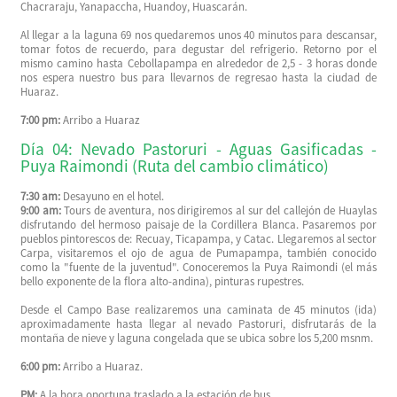
Chacraraju, Yanapaccha, Huandoy, Huascarán.
Al llegar a la laguna 69 nos quedaremos unos 40 minutos para descansar,
tomar fotos de recuerdo, para degustar del refrigerio. Retorno por el
mismo camino hasta Cebollapampa en alrededor de 2,5 - 3 horas donde
nos espera nuestro bus para llevarnos de regresao hasta la ciudad de
Huaraz.
7:00 pm:
Arribo a Huaraz
Día 04: Nevado Pastoruri - Aguas Gasificadas -
Puya Raimondi (Ruta del cambio climático)
7:30 am:
Desayuno en el hotel.
9:00 am:
Tours de aventura, nos dirigiremos al sur del callejón de Huaylas
disfrutando del hermoso paisaje de la Cordillera Blanca. Pasaremos por
pueblos pintorescos de: Recuay, Ticapampa, y Catac. Llegaremos al sector
Carpa, visitaremos el ojo de agua de Pumapampa, también conocido
como la "fuente de la juventud". Conoceremos la Puya Raimondi (el más
bello exponente de la flora alto-andina), pinturas rupestres.
Desde el Campo Base realizaremos una caminata de 45 minutos (ida)
aproximadamente hasta llegar al nevado Pastoruri, disfrutarás de la
montaña de nieve y laguna congelada que se ubica sobre los 5,200 msnm.
6:00 pm:
Arribo a Huaraz.
PM:
A la hora oportuna traslado a la estación de bus.