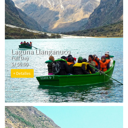
Laguna Llanganuco
Full Day
S/ 50.00