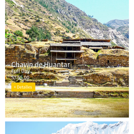
Chavin de Huantar
Full Day
S/ 55.00