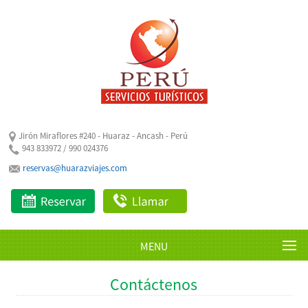
Jirón Miraflores #240 - Huaraz - Ancash - Perú
943 833972 / 990 024376
reservas@huarazviajes.com
MENU
Contáctenos