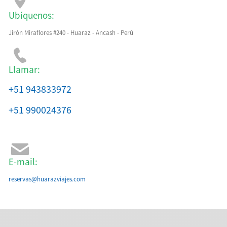
Ubíquenos:
Jirón Miraflores #240 - Huaraz - Ancash - Perú
Llamar:
+51 943833972
+51 990024376
E-mail:
reservas@huarazviajes.com